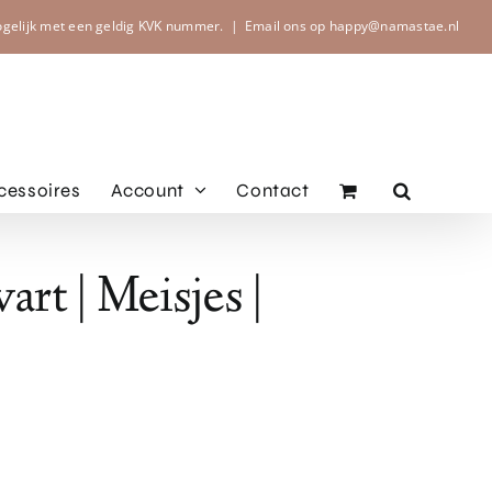
ogelijk met een geldig KVK nummer.
|
Email ons op happy@namastae.nl
cessoires
Account
Contact
rt | Meisjes |