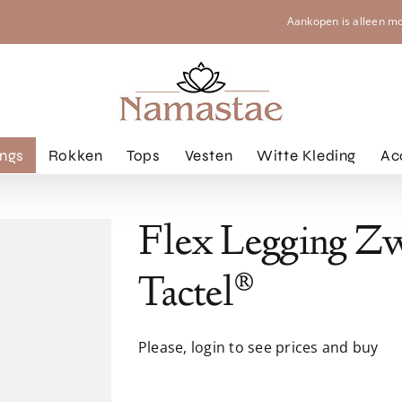
Aankopen is alleen m
ngs
Rokken
Tops
Vesten
Witte Kleding
Ac
Flex Legging Zwa
Tactel®
Please, login to see prices and buy