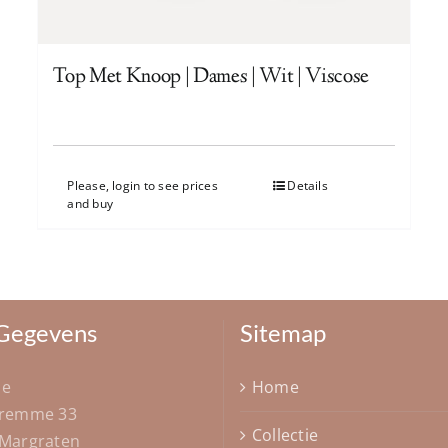
Top Met Knoop | Dames | Wit | Viscose
Please, login to see prices
Details
and buy
Gegevens
Sitemap
ae
Home
Fremme 33
Collectie
 Margraten