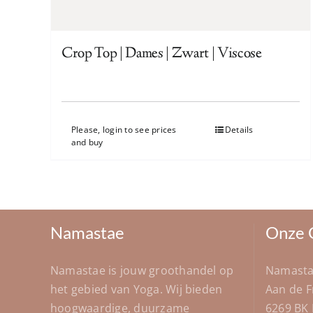
Crop Top | Dames | Zwart | Viscose
Please, login to see prices
Details
and buy
Namastae
Onze 
Namastae is jouw groothandel op
Namast
het gebied van Yoga. Wij bieden
Aan de 
hoogwaardige, duurzame
6269 BK