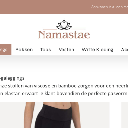
Aankopen is alleen m
ngs
Rokken
Tops
Vesten
Witte Kleding
Ac
ogaleggings
nze stoffen van viscose en bamboe zorgen voor een heerli
n elastan ervaart je klant bovendien de perfecte pasvorm