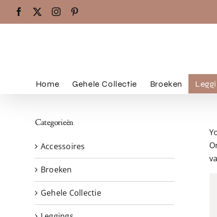
Ga
Facebook
X
Instagram
Pinterest
naar
inhoud
Home
Gehele Collectie
Broeken
Leggi
Categorieën
Y
O
Accessoires
va
Broeken
Gehele Collectie
Leggings