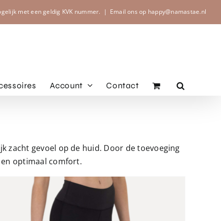
ogelijk met een geldig KVK nummer.
|
Email ons op happy@namastae.nl
cessoires
Account
Contact
jk zacht gevoel op de huid. Door de toevoeging
 en optimaal comfort.