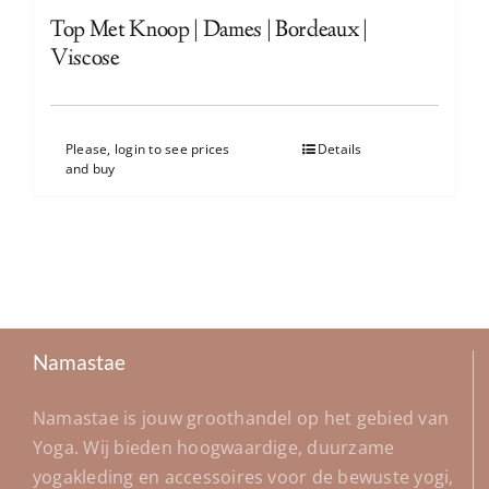
Top Met Knoop | Dames | Bordeaux |
Viscose
Please, login to see prices
Details
and buy
Namastae
Namastae is jouw groothandel op het gebied van
Yoga. Wij bieden hoogwaardige, duurzame
yogakleding en accessoires voor de bewuste yogi,